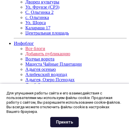
Дворец культуры
Ул. Фрунзе (СРЗ)
С. Ольгинка 2
с. Ольгинка
Ул. Щорса
Калараша 17
Центральная площадь
Инфоблог
Все блоги
Добавить публикацию
Волчьи ворота
Мацеста Чайные Плантации
Адыгея осенью
Алибекский водопад
Адыгея, Озеро Псенодах
Домбай за два дня
Мы любим Туапсе.
Для улучшения работы сайта и его взаимодействия с
Пшехский водопад Апшеронский район
пользователями мы используем файлы cookie. Продолжая
работу с сайтом, Вы разрешаете использование cookie-файлов.
Информация
Вы всегда можете отключить файлы cookie в настройках
О Проекте
Вашего браузера.
Написать нам
Поддержать
Принять